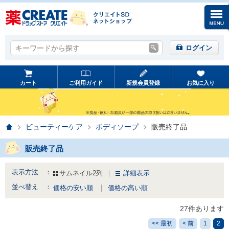
キーワードから探す
キーワードから探す
ログイン
カート
ご利用ガイド
新規会員登録
お気に入り
ホーム
ビューティーケア
ボディソープ
販売終了品
販売終了品
表示方法 ：
サムネイル2列
詳細表示
並べ替え ：
価格の安い順
価格の高い順
27件あります
<< 最初
< 前
1
2