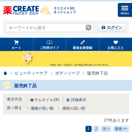
キーワードから探す
キーワードから探す
ログイン
カート
ご利用ガイド
新規会員登録
お気に入り
ホーム
ビューティーケア
ボディソープ
販売終了品
販売終了品
表示方法 ：
サムネイル2列
詳細表示
並べ替え ：
価格の安い順
価格の高い順
27件あります
1
2
次 >
最後 >>