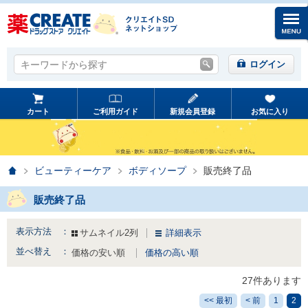
キーワードから探す
キーワードから探す
ログイン
カート
ご利用ガイド
新規会員登録
お気に入り
ホーム
ビューティーケア
ボディソープ
販売終了品
販売終了品
表示方法 ：
サムネイル2列
詳細表示
並べ替え ：
価格の安い順
価格の高い順
27件あります
<< 最初
< 前
1
2