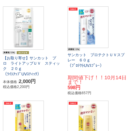
サンカット プロテクトＵＶスプ
【お取り寄せ】サンカット プ
レー ６０ｇ
ロ ライトアップＵＶ スティッ
（ﾌﾟﾛﾃｸﾄUVｽﾌﾟﾚｰ）
ク ２０ｇ
（ﾗｲﾄｱｯﾌﾟUVｽﾃｨｯｸ）
期間値下げ！！10月14日
2,000円
まで！
本体価格 :
税込価格2,200円
598円
税込価格657円