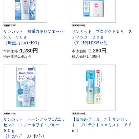
サンカット 無重力感ＵＶエッセ
サンカット プロテクトＵＶ ス
ンス ５０ｇ
ティック ２０ｇ
（無重力UVｴｯｾﾝｽ）
（ﾌﾟﾛﾃｸﾄUVｽﾃｨｯｸ）
1,280円
1,280円
本体価格 :
本体価格 :
税込価格1,408円
税込価格1,408円
【販売終了しました】サンカッ
サンカット トーンアップUVエッ
ト プロテクトＵＶミスト ６０
センス スノーホワイトブルー
ｍｌ
８０ｇ
（ﾄｰﾝｱｯﾌﾟ ｽﾉｰﾎﾜｲﾄ）