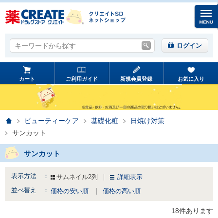
キーワードから探す
キーワードから探す
ログイン
カート
ご利用ガイド
新規会員登録
お気に入り
ホーム
ビューティーケア
基礎化粧
日焼け対策
サンカット
サンカット
表示方法 ：
サムネイル2列
詳細表示
並べ替え ：
価格の安い順
価格の高い順
18件あります