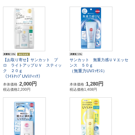
【お取り寄せ】サンカット プ
サンカット 無重力感ＵＶエッセ
ロ ライトアップＵＶ スティッ
ンス ５０ｇ
（無重力UVｴｯｾﾝｽ）
ク ２０ｇ
（ﾗｲﾄｱｯﾌﾟUVｽﾃｨｯｸ）
2,000円
1,280円
本体価格 :
本体価格 :
税込価格2,200円
税込価格1,408円