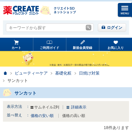
キーワードから探す
キーワードから探す
ログイン
カート
ご利用ガイド
新規会員登録
お気に入り
ホーム
ビューティーケア
基礎化粧
日焼け対策
サンカット
サンカット
表示方法 ：
サムネイル2列
詳細表示
並べ替え ：
価格の安い順
価格の高い順
18件あります