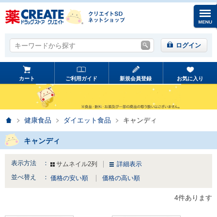
キーワードから探す
キーワードから探す
ログイン
カート
ご利用ガイド
新規会員登録
お気に入り
ホーム
健康食品
ダイエット食品
キャンディ
キャンディ
表示方法 ：
サムネイル2列
詳細表示
並べ替え ：
価格の安い順
価格の高い順
4件あります