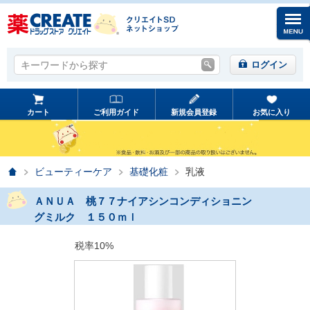
キーワードから探す
キーワードから探す
ログイン
カート
ご利用ガイド
新規会員登録
お気に入り
ホーム
ビューティーケア
基礎化粧
乳液
ＡＮＵＡ 桃７７ナイアシンコンディショニン
グミルク １５０ｍｌ
税率10%