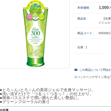
1,000
本体価格 :
商品名 :
【在庫
ジジェル
商品コード :
4956962
在庫 : 1
この商品について問合
※パッケージデザイン等は
●とろ～ん♪とろ～んの美容ジェルで全身マッサージ。
●洗い流すだけで「つるっ！つるっ！」の仕上がり。
●簡単バスエステで潤い満ちた美しい艶肌に。
●グリーンフローラルの香り
内容量