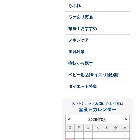
ちふれ
ワケあり商品
栄養士おすすめ
スキンケア
風邪対策
症状から探す
ベビー用品(サイズ･月齢別）
ダイエット特集
<
>
2026年8月
日
月
火
水
木
金
土
1