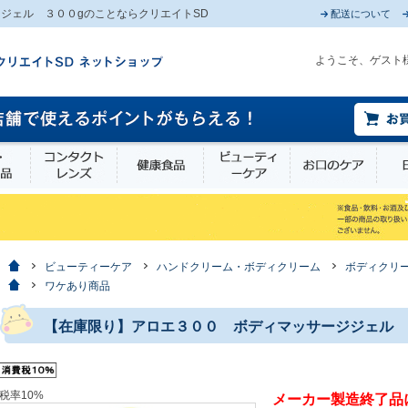
ジェル ３００gのことならクリエイトSD
配送について
ようこそ、ゲスト
薬部外品
衛生・介護用品
コンタクトレンズ
健康食品
ビューティーケア
お口
ホーム
ビューティーケア
ハンドクリーム・ボディクリーム
ボディクリ
ホーム
ワケあり商品
【在庫限り】アロエ３００ ボディマッサージジェル 
税率10%
メーカー製造終了品