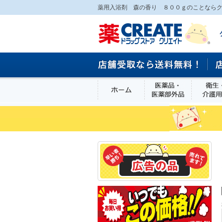
薬用入浴剤 森の香り ８００ｇのことならク
ホーム
医薬品・医
食品