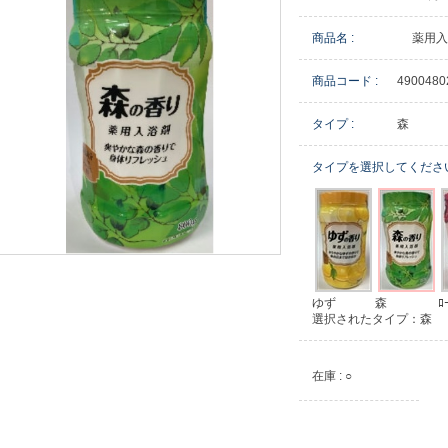
商品名 :
薬用入
商品コード :
4900480
タイプ :
森
タイプを選択してくださ
ゆず
森
ﾛ
選択されたタイプ：森
在庫 : ○