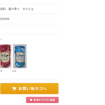
浴剤 森の香り ８００ｇ
220294
い
ｰｽﾞ
ﾐﾝﾄ