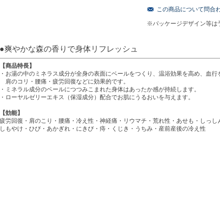
この商品について問合
※パッケージデザイン等は
●爽やかな森の香りで身体リフレッシュ
【商品特長】
・お湯の中のミネラス成分が全身の表面にベールをつくり、温浴効果を高め、血行
肩のコリ・腰痛・疲労回復などに効果的です。
・ミネラル成分のベールにつつみこまれた身体はあったか感が持続します。
・ローヤルゼリーエキス（保湿成分）配合でお肌にうるおいを与えます。
【効能】
疲労回復・肩のこり・腰痛・冷え性・神経痛・リウマチ・荒れ性・あせも・しっし
しもやけ・ひび・あかぎれ・にきび・痔・くじき・うちみ・産前産後の冷え性