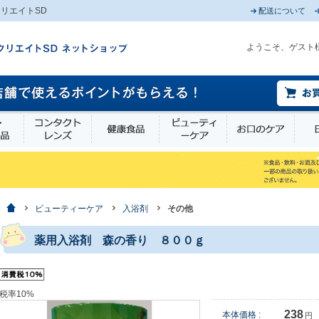
リエイトSD
配送について
ようこそ、ゲスト
薬部外品
衛生・介護用品
コンタクトレンズ
健康食品
ビューティーケア
お口
ホーム
ビューティーケア
入浴剤
その他
薬用入浴剤 森の香り ８００ｇ
税率10%
238
本体価格 :
円