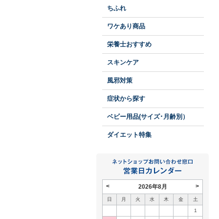
ちふれ
ワケあり商品
栄養士おすすめ
スキンケア
風邪対策
症状から探す
ベビー用品(サイズ･月齢別）
ダイエット特集
<
>
2026年8月
日
月
火
水
木
金
土
1