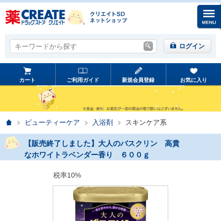
キーワードから探す
キーワードから探す
ログイン
カート
ご利用ガイド
新規会員登録
お気に入り
ホーム
ビューティーケア
入浴剤
スキンケア系
【販売終了しました】大人のバスクリン 高貴
なホワイトラベンダー香り ６００ｇ
税率10%