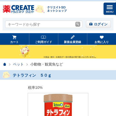
キーワードから探す
キーワードから探す
ログイン
カート
ご利用ガイド
新規会員登録
お気に入り
ホーム
ペット
小動物・観賞魚など
テトラフィン ５０ｇ
税率10%