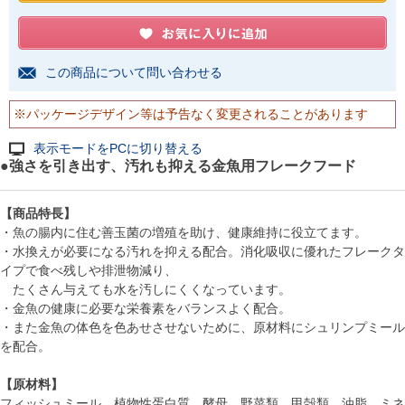
この商品について問い合わせる
※パッケージデザイン等は予告なく変更されることがあります
表示モードをPCに切り替える
●強さを引き出す、汚れも抑える金魚用フレークフード
【商品特長】
・魚の腸内に住む善玉菌の増殖を助け、健康維持に役立てます。
・水換えが必要になる汚れを抑える配合。消化吸収に優れたフレークタ
イプで食べ残しや排泄物減り、
たくさん与えても水を汚しにくくなっています。
・金魚の健康に必要な栄養素をバランスよく配合。
・また金魚の体色を色あせさせないために、原材料にシュリンプミール
を配合。
【原材料】
フィッシュミール、植物性蛋白質、酵母、野菜類、甲殻類、油脂、ミネ