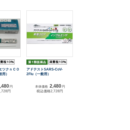
エツクｎＣＯ
アドテストSARS-CoV-
般用）
2Flu（一般用）
,480
2,480
円
本体価格
円
,728円
税込価格2,728円