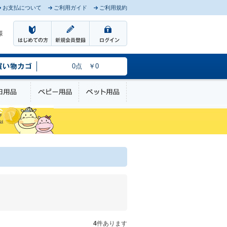
お支払について
ご利用ガイド
ご利用規約
様
0点 ￥0
のケア
日用品
ベビー用品
ペット用品
4
件あります