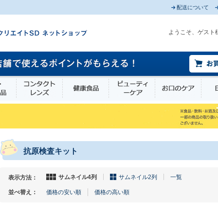
配送について
ようこそ、ゲスト
薬部外品
衛生・介護用品
コンタクトレンズ
健康食品
ビューティーケア
お口
抗原検査キット
サムネイル4列
サムネイル2列
一覧
表示方法：
並べ替え：
価格の安い順
価格の高い順