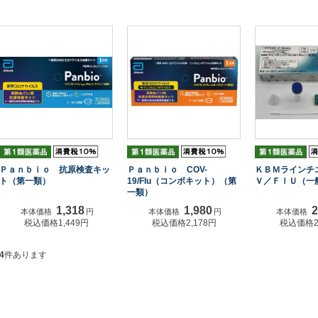
Ｐａｎｂｉｏ 抗原検査キッ
Ｐａｎｂｉｏ COV-
ＫＢＭラインチ
ト（第一類）
19/Flu（コンボキット）（第
Ｖ／ＦｌＵ（一
一類）
1,318
1,980
2
本体価格
円
本体価格
円
本体価格
税込価格1,449円
税込価格2,178円
税込価格2
4
件あります