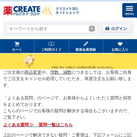
キーワードから探す
キーワードから探す
ログイン
カート
ご利用ガイド
新規会員登録
お気に入り
ご注文後の
商品変更
や、
増数、減数
につきましては、お客様ご自身
でご注文をキャンセル処理していただき、再度注文をお願い致しま
す。
「よくある質問」のページで、お客様からよくいただく質問と回答
をまとめております。
こちらのページでお客様の疑問が解決する場合もございますので、
ご覧下さい。
よくある質問 ▷ 質問一覧はこちら
上記のページで解決できない疑問・ご要望は、下記フォームにご記