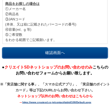
商品をお探しの場合は
①メーカー名
②商品名
③JANコード
(本体、又は箱に記載されたバーコードの番号)
④容量(ml、g 等)
⑤ご希望数
をわかる範囲でご記載願います。
●
クリエイトSDネットショップのお問い合わせのみ
こちらの
お問い合わせフォームからお願い致します。
※「実店舗に関する事」、「スマホ公式アプリ」、「実店舗のポイント
カード」等は
下記のURLからお問い合わせ下さい。
ネットショップ以外のお問い合わせはこちらから
→
https://www.createsd.co.jp/contact/tabid/108/Default.aspx