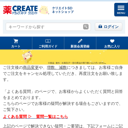
キーワードから探す
キーワードから探す
ログイン
カート
ご利用ガイド
新規会員登録
お気に入り
ご注文後の
商品変更
や、
増数、減数
につきましては、お客様ご自身
でご注文をキャンセル処理していただき、再度注文をお願い致しま
す。
「よくある質問」のページで、お客様からよくいただく質問と回答
をまとめております。
こちらのページでお客様の疑問が解決する場合もございますので、
ご覧下さい。
よくある質問 ▷ 質問一覧はこちら
上記のページで解決できない疑問・ご要望は、下記フォームにご記