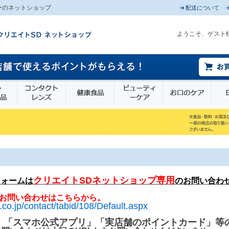
ーのネットショップ
配送について
ようこそ、ゲスト
薬部外品
衛生・介護用品
コンタクトレンズ
健康食品
ビューティーケア
お口
クリエイトSDネットショップ専用
フォームは
のお問い合わ
お問い合わせはこちらから。
.co.jp/contact/tabid/108/Default.aspx
」「スマホ公式アプリ」「実店舗のポイントカード」等