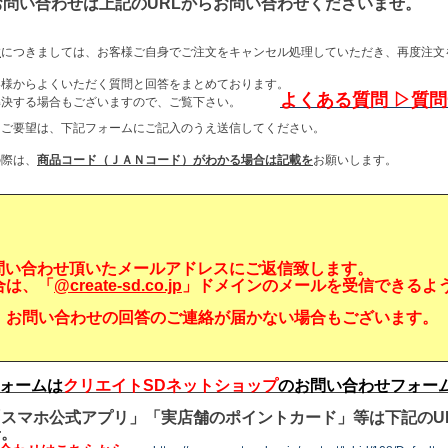
お問い合わせは上記のURLからお問い合わせくださいませ。
数
につきましては、お客様ご自身でご注文をキャンセル処理していただき、再度注文
客様からよくいただく質問と回答をまとめております。
よくある質問 ▷質
が解決する場合もございますので、ご覧下さい。
・ご要望は、下記フォームにご記入のうえ送信してください。
の際は、
商品コード（ＪＡＮコード）がわかる場合は記載を
お願いします。
問い合わせ頂いたメールアドレスにご返信致します。
合は、「
@create-sd.co.jp
」ドメインのメールを受信できるよ
、お問い合わせの回答のご連絡が届かない場合もございます。
ォームは
クリエイトSDネットショップ
のお問い合わせフォー
スマホ公式アプリ」「実店舗のポイントカード」等は下記のU
せ。