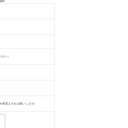
spx
ださい）
め再度入力をお願いします)