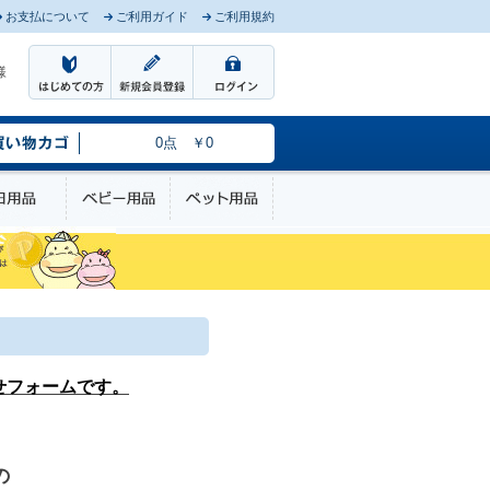
お支払について
ご利用ガイド
ご利用規約
様
0点 ￥0
のケア
日用品
ベビー用品
ペット用品
せフォームです。
の