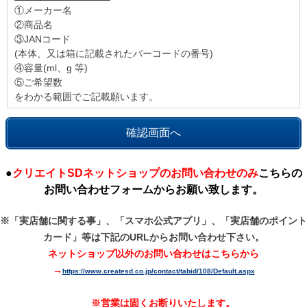
①メーカー名
②商品名
③JANコード
(本体、又は箱に記載されたバーコードの番号)
④容量(ml、g 等)
⑤ご希望数
をわかる範囲でご記載願います。
●
クリエイトSDネットショップのお問い合わせのみ
こちらの
お問い合わせフォームからお願い致します。
※「実店舗に関する事」、「スマホ公式アプリ」、「実店舗のポイント
カード」等は
下記のURLからお問い合わせ下さい。
ネットショップ以外のお問い合わせはこちらから
→
https://www.createsd.co.jp/contact/tabid/108/Default.aspx
※営業は固くお断りいたします。