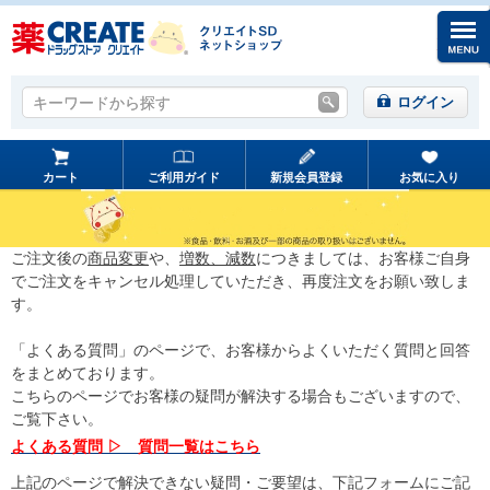
キーワードから探す
キーワードから探す
ログイン
カート
ご利用ガイド
新規会員登録
お気に入り
ご注文後の
商品変更
や、
増数、減数
につきましては、お客様ご自身
でご注文をキャンセル処理していただき、再度注文をお願い致しま
す。
「よくある質問」のページで、お客様からよくいただく質問と回答
をまとめております。
こちらのページでお客様の疑問が解決する場合もございますので、
ご覧下さい。
よくある質問 ▷ 質問一覧はこちら
上記のページで解決できない疑問・ご要望は、下記フォームにご記