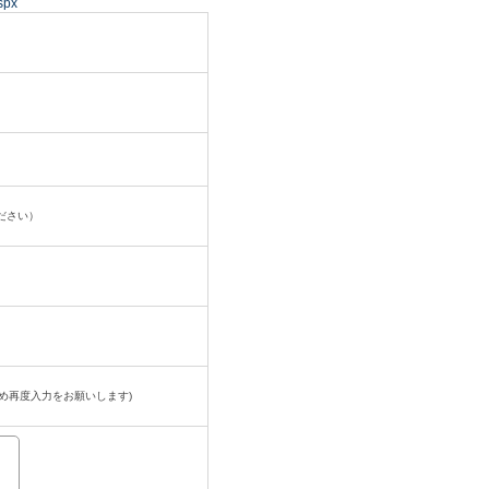
spx
ださい）
め再度入力をお願いします)