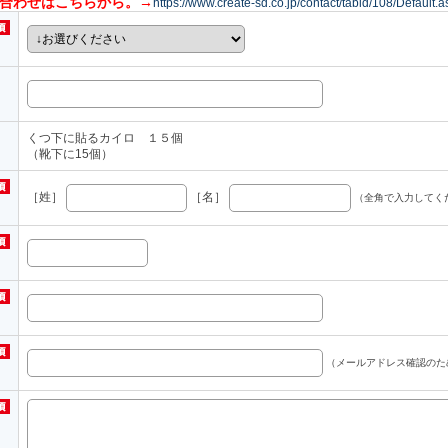
い合わせはこちらから。→
https://www.create-sd.co.jp/contact/tabid/108/Default.a
くつ下に貼るカイロ １５個
（靴下に15個）
［姓］
［名］
（全角で入力してく
（メールアドレス確認のた