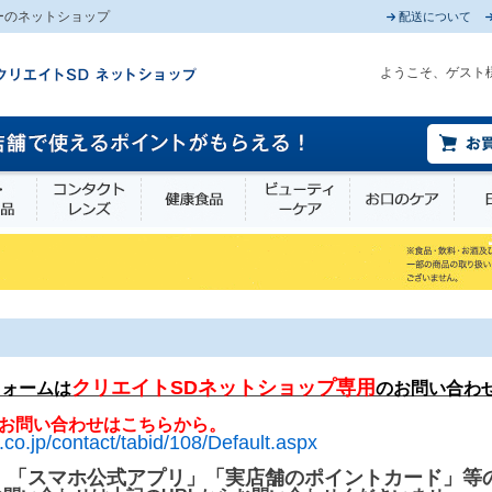
ーのネットショップ
配送について
ようこそ、ゲスト
薬部外品
衛生・介護用品
コンタクトレンズ
健康食品
ビューティーケア
お口
クリエイトSDネットショップ専用
フォームは
のお問い合わ
お問い合わせはこちらから。
.co.jp/contact/tabid/108/Default.aspx
」「スマホ公式アプリ」「実店舗のポイントカード」等