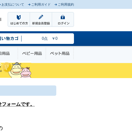
お支払について
ご利用ガイド
ご利用規約
様
0点 ￥0
のケア
日用品
ベビー用品
ペット用品
せフォームです。
の