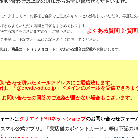
お問い合わせは上記のURLからお問い合わせくださいませ。
数
につきましては、お客様ご自身でご注文をキャンセル処理していただき、再度注文
客様からよくいただく質問と回答をまとめております。
よくある質問 ▷質
が解決する場合もございますので、ご覧下さい。
・ご要望は、下記フォームにご記入のうえ送信してください。
の際は、
商品コード（ＪＡＮコード）がわかる場合は記載を
お願いします。
問い合わせ頂いたメールアドレスにご返信致します。
合は、「
@create-sd.co.jp
」ドメインのメールを受信できるよ
、お問い合わせの回答のご連絡が届かない場合もございます。
ォームは
クリエイトSDネットショップ
のお問い合わせフォー
スマホ公式アプリ」「実店舗のポイントカード」等は下記のU
せ。