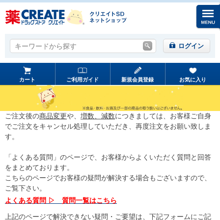
キーワードから探す
キーワードから探す
ログイン
カート
ご利用ガイド
新規会員登録
お気に入り
ご注文後の
商品変更
や、
増数、減数
につきましては、お客様ご自身
でご注文をキャンセル処理していただき、再度注文をお願い致しま
す。
「よくある質問」のページで、お客様からよくいただく質問と回答
をまとめております。
こちらのページでお客様の疑問が解決する場合もございますので、
ご覧下さい。
よくある質問 ▷ 質問一覧はこちら
上記のページで解決できない疑問・ご要望は、下記フォームにご記