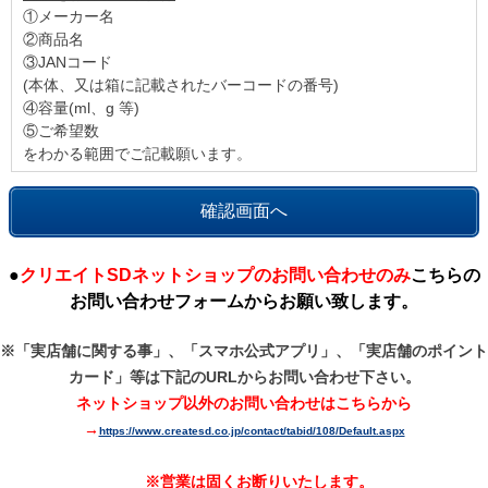
①メーカー名
②商品名
③JANコード
(本体、又は箱に記載されたバーコードの番号)
④容量(ml、g 等)
⑤ご希望数
をわかる範囲でご記載願います。
●
クリエイトSDネットショップのお問い合わせのみ
こちらの
お問い合わせフォームからお願い致します。
※「実店舗に関する事」、「スマホ公式アプリ」、「実店舗のポイント
カード」等は
下記のURLからお問い合わせ下さい。
ネットショップ以外のお問い合わせはこちらから
→
https://www.createsd.co.jp/contact/tabid/108/Default.aspx
※営業は固くお断りいたします。