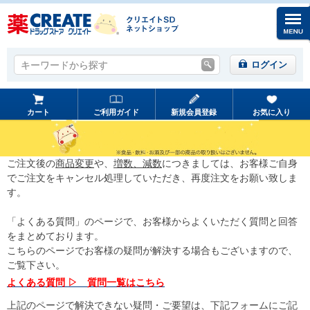
キーワードから探す
キーワードから探す
ログイン
カート
ご利用ガイド
新規会員登録
お気に入り
ご注文後の
商品変更
や、
増数、減数
につきましては、お客様ご自身
でご注文をキャンセル処理していただき、再度注文をお願い致しま
す。
「よくある質問」のページで、お客様からよくいただく質問と回答
をまとめております。
こちらのページでお客様の疑問が解決する場合もございますので、
ご覧下さい。
よくある質問 ▷ 質問一覧はこちら
上記のページで解決できない疑問・ご要望は、下記フォームにご記