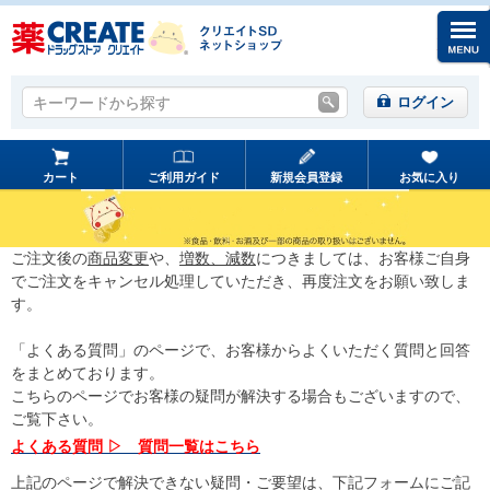
キーワードから探す
キーワードから探す
ログイン
カート
ご利用ガイド
新規会員登録
お気に入り
ご注文後の
商品変更
や、
増数、減数
につきましては、お客様ご自身
でご注文をキャンセル処理していただき、再度注文をお願い致しま
す。
「よくある質問」のページで、お客様からよくいただく質問と回答
をまとめております。
こちらのページでお客様の疑問が解決する場合もございますので、
ご覧下さい。
よくある質問 ▷ 質問一覧はこちら
上記のページで解決できない疑問・ご要望は、下記フォームにご記