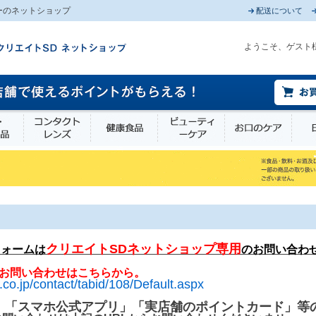
ーのネットショップ
配送について
ようこそ、ゲスト
薬部外品
衛生・介護用品
コンタクトレンズ
健康食品
ビューティーケア
お口
クリエイトSDネットショップ専用
フォームは
のお問い合わ
お問い合わせはこちらから。
.co.jp/contact/tabid/108/Default.aspx
」「スマホ公式アプリ」「実店舗のポイントカード」等