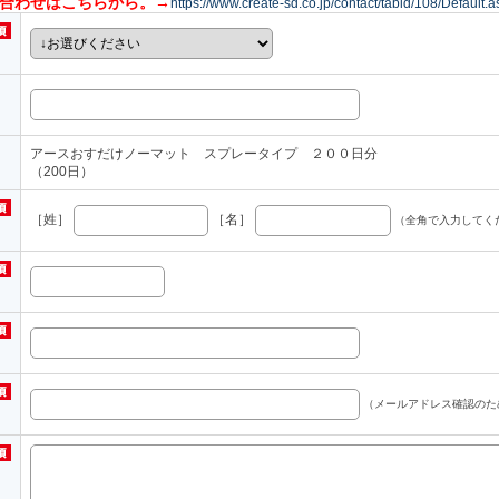
い合わせはこちらから。→
https://www.create-sd.co.jp/contact/tabid/108/Default.a
アースおすだけノーマット スプレータイプ ２００日分
（200日）
［姓］
［名］
（全角で入力してく
（メールアドレス確認のた