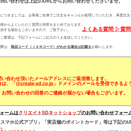
お問い合わせは上記のURLからお問い合わせくださいませ。
数
につきましては、お客様ご自身でご注文をキャンセル処理していただき、再度注文
客様からよくいただく質問と回答をまとめております。
よくある質問 ▷質
が解決する場合もございますので、ご覧下さい。
・ご要望は、下記フォームにご記入のうえ送信してください。
の際は、
商品コード（ＪＡＮコード）がわかる場合は記載を
お願いします。
問い合わせ頂いたメールアドレスにご返信致します。
合は、「
@create-sd.co.jp
」ドメインのメールを受信できるよ
、お問い合わせの回答のご連絡が届かない場合もございます。
ォームは
クリエイトSDネットショップ
のお問い合わせフォー
スマホ公式アプリ」「実店舗のポイントカード」等は下記のU
せ。