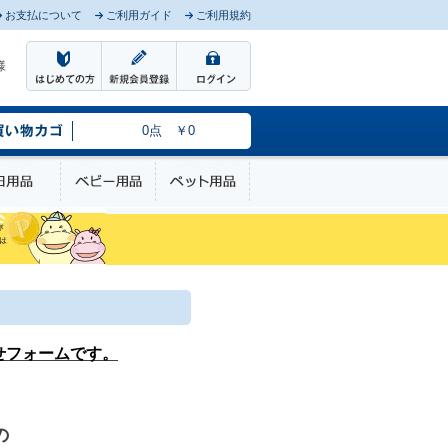
お支払について
ご利用ガイド
ご利用規約
様
0点 ￥0
のケア
日用品
ベビー用品
ペット用品
せフォームです。
の