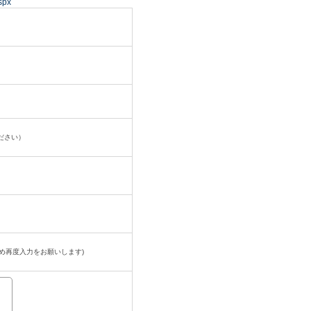
spx
ださい）
め再度入力をお願いします)