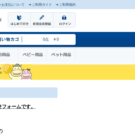
お支払について
ご利用ガイド
ご利用規約
様
0点 ￥0
のケア
日用品
ベビー用品
ペット用品
せフォームです。
の