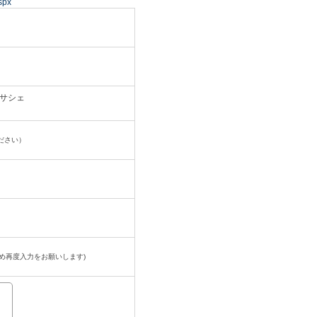
spx
サシェ
ださい）
め再度入力をお願いします)