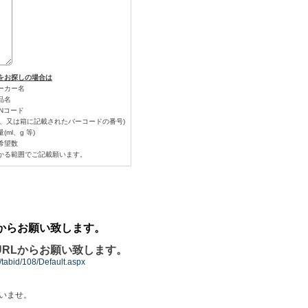
をお探しの場合は
ーカー名
品名
ANコード
体、又は箱に記載されたバーコードの番号)
(ml、g 等)
希望数
かる範囲でご記載願います。
からお願い致します。
RLからお願い致します。
t/tabid/108/Default.aspx
いませ。