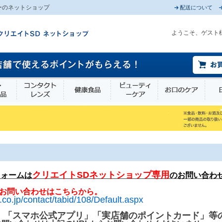
ーのネットショップ
配送について
ようこそ、ゲスト
薬部外品
衛生・介護用品
コンタクトレンズ
健康食品
ビューティーケア
お口
クリエイトSDネットショップ専用
フォームは
のお問い合わ
お問い合わせはこちらから。
.co.jp/contact/tabid/108/Default.aspx
」「スマホ公式アプリ」「実店舗のポイントカード」等