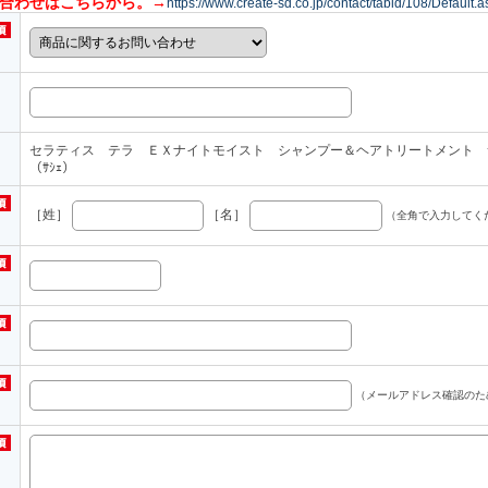
い合わせはこちらから。→
https://www.create-sd.co.jp/contact/tabid/108/Default.a
セラティス テラ ＥＸナイトモイスト シャンプー＆ヘアトリートメント 
（ｻｼｪ）
［姓］
［名］
（全角で入力してく
（メールアドレス確認のた