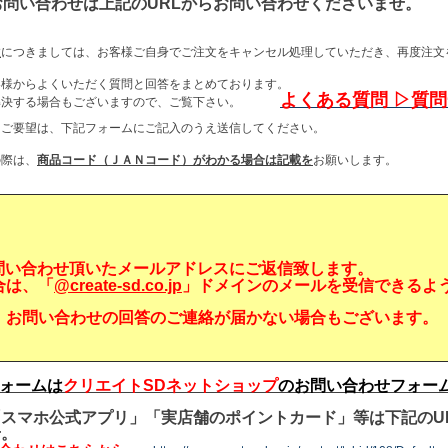
お問い合わせは上記のURLからお問い合わせくださいませ。
数
につきましては、お客様ご自身でご注文をキャンセル処理していただき、再度注文
客様からよくいただく質問と回答をまとめております。
よくある質問 ▷質
が解決する場合もございますので、ご覧下さい。
・ご要望は、下記フォームにご記入のうえ送信してください。
の際は、
商品コード（ＪＡＮコード）がわかる場合は記載を
お願いします。
問い合わせ頂いたメールアドレスにご返信致します。
合は、「
@create-sd.co.jp
」ドメインのメールを受信できるよ
、お問い合わせの回答のご連絡が届かない場合もございます。
ォームは
クリエイトSDネットショップ
のお問い合わせフォー
スマホ公式アプリ」「実店舗のポイントカード」等は下記のU
せ。