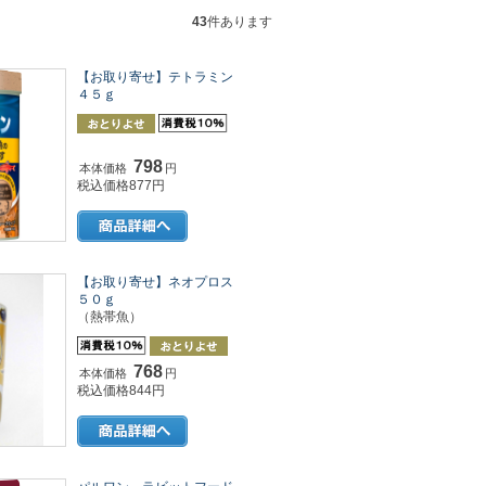
43
件あります
【お取り寄せ】テトラミン
４５ｇ
798
本体価格
円
税込価格877円
【お取り寄せ】ネオプロス
５０ｇ
（熱帯魚）
768
本体価格
円
税込価格844円