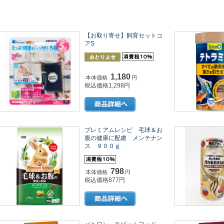
【お取り寄せ】飼育セットコ
アS
1,180
本体価格
円
税込価格1,298円
プレミアムレシピ 毛球＆お
腹の健康に配慮 メンテナン
ス ９００ｇ
798
本体価格
円
税込価格877円