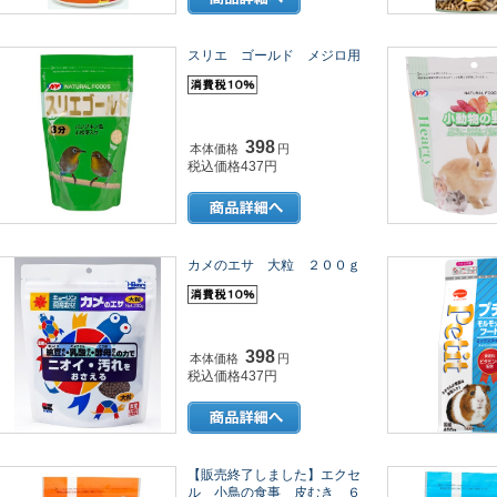
スリエ ゴールド メジロ用
398
本体価格
円
税込価格437円
カメのエサ 大粒 ２００ｇ
398
本体価格
円
税込価格437円
【販売終了しました】エクセ
ル 小鳥の食事 皮むき ６