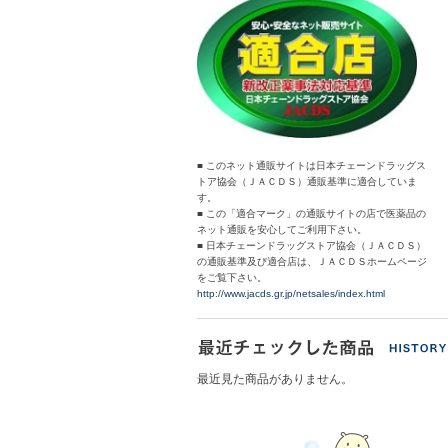
■ このネット通販サイトは日本チェーンドラッグス
トア協会（ＪＡＣＤＳ）通販基準に適合していま
す。
■ この「適合マーク」の通販サイトの店で医薬品の
ネット通販を安心してご利用下さい。
■ 日本チェーンドラッグストア協会（ＪＡＣＤＳ）
の通販基準及び適合店は、ＪＡＣＤＳホームページ
をご覧下さい。
http://www.jacds.gr.jp/netsales/index.html
最近見た商品がありません。