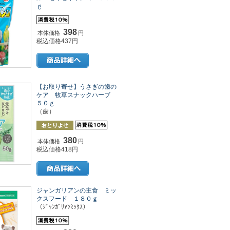
ｇ
398
本体価格
円
税込価格437円
【お取り寄せ】うさぎの歯の
ケア 牧草スナックハーブ
５０ｇ
（歯）
380
本体価格
円
税込価格418円
ジャンガリアンの主食 ミッ
クスフード １８０ｇ
（ｼﾞｬﾝｶﾞﾘｱﾝﾐｯｸｽ）