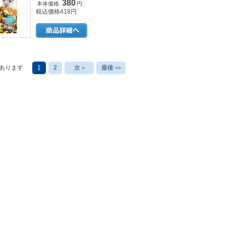
380
本体価格
円
税込価格418円
あります
1
2
次
最後
>
>>