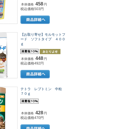
458
本体価格
円
税込価格503円
【お取り寄せ】モルモットフ
ード ソフトタイプ ４００
ｇ
448
本体価格
円
税込価格492円
テトラ レプトミン 中粒
７０ｇ
428
本体価格
円
税込価格470円