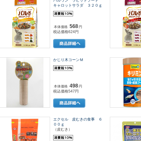
パルワン ラビットフード
キャロットサラダ ３２０ｇ
568
本体価格
円
税込価格624円
かじり木コーンＭ
498
本体価格
円
税込価格547円
エクセル 皮むきの食事 ６
００ｇ
（皮むき）