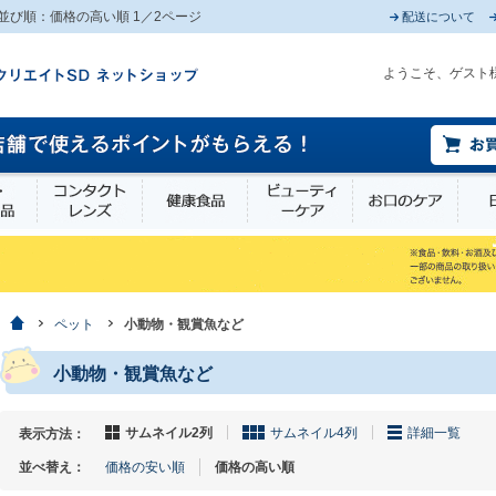
並び順：価格の高い順 1／2ページ
配送について
ようこそ、ゲスト
薬部外品
衛生・介護用品
コンタクトレンズ
健康食品
ビューティーケア
お口
ホーム
ペット
小動物・観賞魚など
小動物・観賞魚など
サムネイル2列
サムネイル4列
詳細一覧
表示方法：
並べ替え：
価格の安い順
価格の高い順