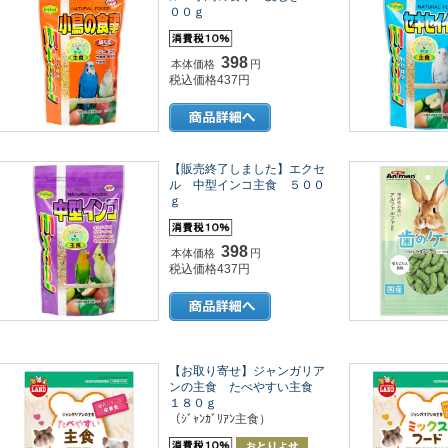
００ｇ
398
本体価格
円
税込価格437円
【販売終了しました】エクセ
ル 中型インコ主食 ５００
ｇ
398
本体価格
円
税込価格437円
【お取り寄せ】ジャンガリア
ンの主食 たべやすい主食
１８０ｇ
（ｼﾞｬﾝｶﾞﾘｱﾝ主食）