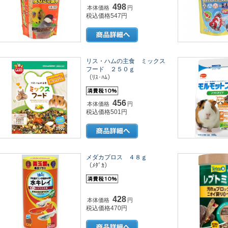
498
本体価格
円
税込価格547円
リス・ハムの主食 ミックス
フード ２５０ｇ
（ﾘｽ･ﾊﾑ）
456
本体価格
円
税込価格501円
メダカプロス ４８ｇ
（ﾒﾀﾞｶ）
428
本体価格
円
税込価格470円