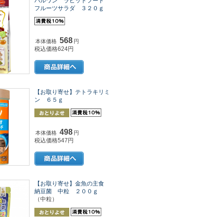
パルワン ラビットフード
フルーツサラダ ３２０ｇ
568
本体価格
円
税込価格624円
【お取り寄せ】テトラキリミ
ン ６５ｇ
498
本体価格
円
税込価格547円
【お取り寄せ】金魚の主食
納豆菌 中粒 ２００ｇ
（中粒）