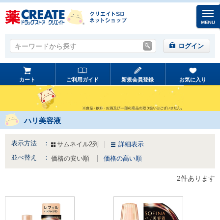
キーワードから探す
キーワードから探す
ログイン
カート
ご利用ガイド
新規会員登録
お気に入り
ハリ美容液
表示方法 ：
サムネイル2列
詳細表示
並べ替え ：
価格の安い順
価格の高い順
2件あります