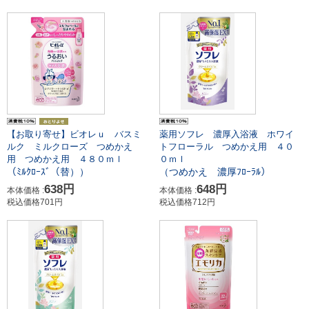
【お取り寄せ】ビオレｕ バスミ
薬用ソフレ 濃厚入浴液 ホワイ
ルク ミルクローズ つめかえ
トフローラル つめかえ用 ４０
用 つめかえ用 ４８０ｍｌ
０ｍｌ
（ﾐﾙｸﾛｰｽﾞ（替））
（つめかえ 濃厚ﾌﾛｰﾗﾙ）
638円
648円
本体価格 :
本体価格 :
税込価格701円
税込価格712円