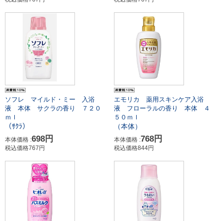
ソフレ マイルド・ミー 入浴
エモリカ 薬用スキンケア入浴
液 本体 サクラの香り ７２０
液 フローラルの香り 本体 ４
ｍｌ
５０ｍｌ
（ｻｸﾗ）
（本体）
698円
768円
本体価格 :
本体価格 :
税込価格767円
税込価格844円