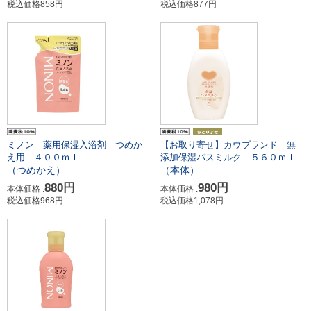
税込価格858円
税込価格877円
ミノン 薬用保湿入浴剤 つめか
【お取り寄せ】カウブランド 無
え用 ４００ｍｌ
添加保湿バスミルク ５６０ｍｌ
（つめかえ）
（本体）
880円
980円
本体価格 :
本体価格 :
税込価格968円
税込価格1,078円