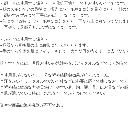
＜顔・首に使用する場合＞ ※化粧下地としてもお使いいただけます。
●朝のスキンケアの最後に、指先にパール粒１コ分を目安にとり、顔の
顔のすみずみまで丁寧にのばし、なじませます。
●首につける時は、パール粒３コ分をとり、下から上に向かってなじま
耳やえり足部分も忘れずになじませます。
＜からだに使用する場合＞
●容器から直接肌の上に線状にたっぷりとります。
●手のひら全体を肌にフィットさせて、大きな円を描くように広げなが
落とすときには、普段お使いの洗浄料をボディタオルなどでよく泡立て
＊使用量が少ないと、十分な紫外線防御効果が得られません。
＊汗をかいたり、タオルで拭いた後などは必要に応じて塗りなおしてく
＊紫外線に敏感な方や日焼けしやすい肩、胸、額、鼻、ほお骨などの部
＊肌が濡れている時は、水気をとってからつけてください。
資生堂商品は海外発送が不可である