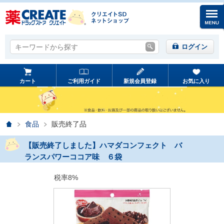
キーワードから探す
キーワードから探す
ログイン
カート
ご利用ガイド
新規会員登録
お気に入り
ホーム
食品
販売終了品
【販売終了しました】ハマダコンフェクト バ
ランスパワーココア味 ６袋
税率8%