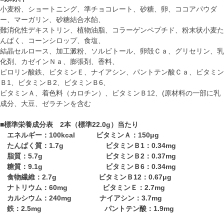
小麦粉、ショートニング、準チョコレート、砂糖、卵、ココアパウダ
ー、マーガリン、砂糖結合水飴、
難消化性デキストリン、植物油脂、コラーゲンペプチド、粉末状小麦た
んぱく、コーンシロップ、食塩、
結晶セルロース、加工澱粉、ソルビトール、卵殻Ｃａ、グリセリン、乳
化剤、カゼインＮａ、膨張剤、香料、
ピロリン酸鉄、ビタミンＥ、ナイアシン、パントテン酸Ｃａ、ビタミン
Ｂ1、ビタミンＢ2、ビタミンＢ6、
ビタミンＡ、着色料（カロチン）、ビタミンＢ12、(原材料の一部に乳
成分、大豆、ゼラチンを含む
■標準栄養成分表 2本（標準22.0g）当たり
エネルギー：100kcal ビタミンＡ：150μg
たんぱく質：1.7g ビタミンＢ1：0.34mg
脂質：5.7g ビタミンＢ2：0.37mg
糖質：9.1g ビタミンＢ6：0.34mg
食物繊維：2.7g ビタミンＢ12：0.67μg
ナトリウム：60mg ビタミンＥ：2.7mg
カルシウム：240mg ナイアシン：3.7mg
鉄：2.5mg パントテン酸：1.9mg