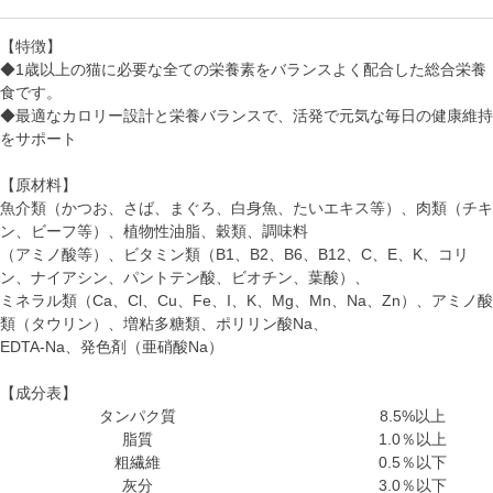
【特徴】
◆1歳以上の猫に必要な全ての栄養素をバランスよく配合した総合栄養
食です。
◆最適なカロリー設計と栄養バランスで、活発で元気な毎日の健康維持
をサポート
【原材料】
魚介類（かつお、さば、まぐろ、白身魚、たいエキス等）、肉類（チキ
ン、ビーフ等）、植物性油脂、穀類、調味料
（アミノ酸等）、ビタミン類（B1、B2、B6、B12、C、E、K、コリ
ン、ナイアシン、パントテン酸、ビオチン、葉酸）、
ミネラル類（Ca、Cl、Cu、Fe、I、K、Mg、Mn、Na、Zn）、アミノ酸
類（タウリン）、増粘多糖類、ポリリン酸Na、
EDTA-Na、発色剤（亜硝酸Na）
【成分表】
タンパク質
8.5%以上
脂質
1.0％以上
粗繊維
0.5％以下
灰分
3.0％以下