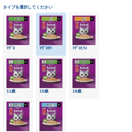
タイプを選択してください
ﾏｸﾞﾛ
ﾏｸﾞﾛﾀｲ
ﾏｸﾞﾛﾋﾗﾒ
11歳
15歳
18歳